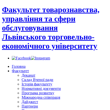
Факультет товарознавства,
управління та сфери
обслуговування
Львівського торговельно-
економічного університету
Головна
Факультет
Деканат
Склад Вченої ради
Історія факультету
Нормативні документи
Програма розвитку
Міжнародна співпраця
Дайджест
Партнери