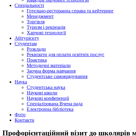
Спеціальності
Готельно-ресторанна справа та кейтеринг
Менеджмент
Торгівля
Туризм і рекреація
Харчові технології
Абітурієнту
Студентам
Розклади
Реквізити для оплати освітніх послуг
Практика
Методичні матеріали
Заочна форма навчання
Студентське самоврядування
Наука
Студентська наука
Наукові школи
Наукові конференції
Спеціалізована Вчена рада
Електронна бібліотека
Фото
Контакти
Профорієнтаційний візит до школярів м