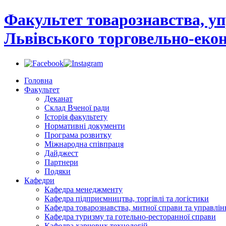
Факультет товарознавства, уп
Львівського торговельно-екон
Головна
Факультет
Деканат
Склад Вченої ради
Історія факультету
Нормативні документи
Програма розвитку
Міжнародна співпраця
Дайджест
Партнери
Подяки
Кафедри
Кафедра менеджменту
Кафедра підприємництва, торгівлі та логістики
Кафедра товарознавства, митної справи та управлін
Кафедра туризму та готельно-ресторанної справи
Кафедра харчових технологій