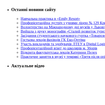
Останні новини сайту
Навчальна практика в «Emily Resort»
Профорієнтаційна зустріч з учнями ліцею № 129 Кри
Волонтерство на Міжнародному дні музеїв у Львові
Вийшла з друку монографія «Сталий розвиток тури
Засідання студентського наукового гуртка «Товароз
Гостьова лекція фахівців ГК Еко-Оптіма
Участь викладачів та здобувачів ЛТЕУ в Digital Logi
Профорієнтаційний візит до школярів м. Зборів
Відкрита факультетська лекція Катерини Пелех
Практичне заняття в музеї у темряві «Третя після оп
Актуальне відео