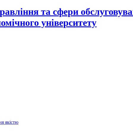
равління та сфери обслуговув
омічного університету
ня якістю