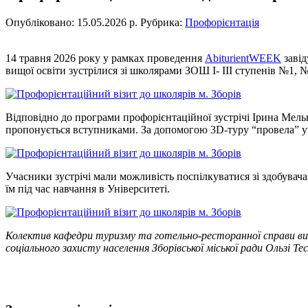
Опубліковано: 15.05.2026 р.
Рубрика:
Профорієнтація
14 травня 2026 року у рамках проведення
AbiturientWEEK
завід
вищої освіти зустрілися зі школярами ЗОШ І- ІІІ ступенів №1, №
Відповідно до програми профорієнтаційної зустрічі Ірина Мельн
пропонується вступниками. За допомогою 3D-туру “провела” уч
Учасники зустрічі мали можливість поспілкуватися зі здобувач
їм під час навчання в Університеті.
Колектив кафедри туризму та готельно-ресторанної справи висл
соціального захисту населення Зборівської міської ради Ользі Те