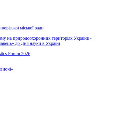
ворізької міської ради
зму на природоохоронних територіях України»
навець» до Дня науки в Україні
stics Forum 2026
івночі»