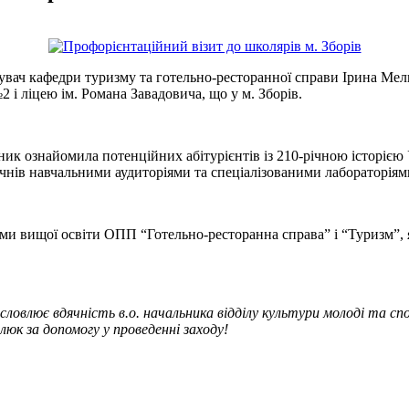
увач кафедри туризму та готельно-ресторанної справи Ірина Мел
2 і ліцею ім. Романа Завадовича, що у м. Зборів.
ик ознайомила потенційних абітурієнтів із 210-річною історією У
нів навчальними аудиторіями та спеціалізованими лабораторіям
ами вищої освіти ОПП “Готельно-ресторанна справа” і “Туризм”,
овлює вдячність в.о. начальника відділу культури молоді та спо
слюк за допомогу у проведенні заходу!