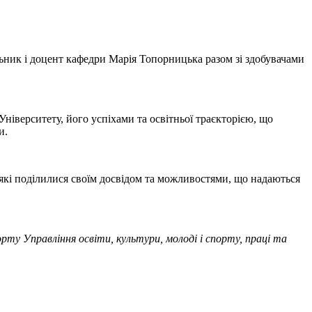
ьник і доцент кафедри Марія Топорницька разом зі здобувачами
ніверситету, його успіхами та освітньої траєкторією, що
и.
 які поділилися своїм досвідом та можливостями, що надаються
рту Управління освіти, культури, молоді і спорту, праці та