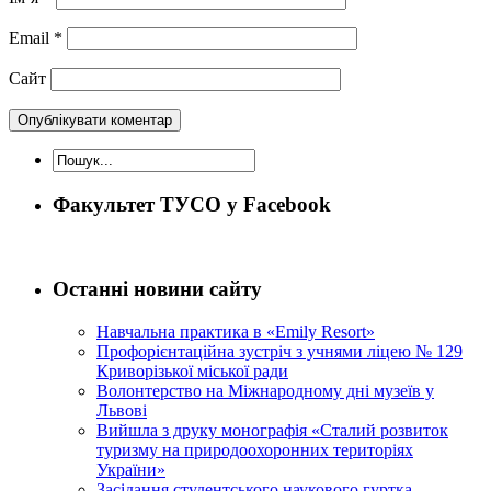
Email
*
Сайт
Факультет ТУСО у Facebook
Останні новини сайту
Навчальна практика в «Emily Resort»
Профорієнтаційна зустріч з учнями ліцею № 129
Криворізької міської ради
Волонтерство на Міжнародному дні музеїв у
Львові
Вийшла з друку монографія «Сталий розвиток
туризму на природоохоронних територіях
України»
Засідання студентського наукового гуртка