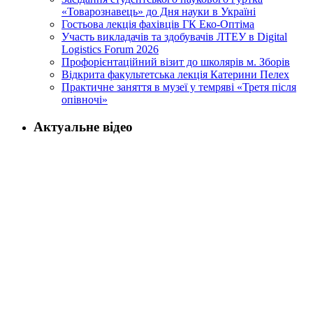
«Товарознавець» до Дня науки в Україні
Гостьова лекція фахівців ГК Еко-Оптіма
Участь викладачів та здобувачів ЛТЕУ в Digital
Logistics Forum 2026
Профорієнтаційний візит до школярів м. Зборів
Відкрита факультетська лекція Катерини Пелех
Практичне заняття в музеї у темряві «Третя після
опівночі»
Актуальне відео