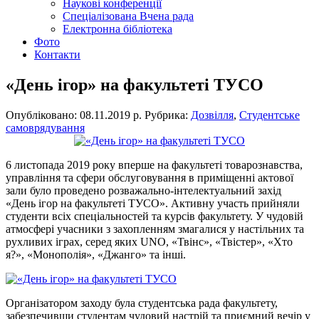
Наукові конференції
Спеціалізована Вчена рада
Електронна бібліотека
Фото
Контакти
«День ігор» на факультеті ТУСО
Опубліковано: 08.11.2019 р.
Рубрика:
Дозвілля
,
Студентське
самоврядування
6 листопада 2019 року вперше на факультеті товарознавства,
управління та сфери обслуговування в приміщенні актової
зали було проведено розважально-інтелектуальний захід
«День ігор на факультеті ТУСО». Активну участь прийняли
студенти всіх спеціальностей та курсів факультету. У чудовій
атмосфері учасники з захопленням змагалися у настільних та
рухливих іграх, серед яких UNO, «Твінс», «Твістер», «Хто
я?», «Монополія», «Джанго» та інші.
Організатором заходу була студентська рада факультету,
забезпечивши студентам чудовий настрій та приємний вечір у