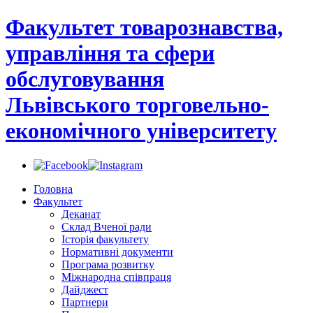
Факультет товарознавства,
управління та сфери
обслуговування
Львівського торговельно-
економічного університету
Головна
Факультет
Деканат
Склад Вченої ради
Історія факультету
Нормативні документи
Програма розвитку
Міжнародна співпраця
Дайджест
Партнери