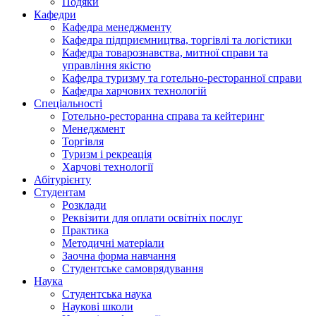
Подяки
Кафедри
Кафедра менеджменту
Кафедра підприємництва, торгівлі та логістики
Кафедра товарознавства, митної справи та
управління якістю
Кафедра туризму та готельно-ресторанної справи
Кафедра харчових технологій
Спеціальності
Готельно-ресторанна справа та кейтеринг
Менеджмент
Торгівля
Туризм і рекреація
Харчові технології
Абітурієнту
Студентам
Розклади
Реквізити для оплати освітніх послуг
Практика
Методичні матеріали
Заочна форма навчання
Студентське самоврядування
Наука
Студентська наука
Наукові школи