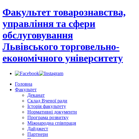
Факультет товарознавства,
управління та сфери
обслуговування
Львівського торговельно-
економічного університету
Головна
Факультет
Деканат
Склад Вченої ради
Історія факультету
Нормативні документи
Програма розвитку
Міжнародна співпраця
Дайджест
Партнери