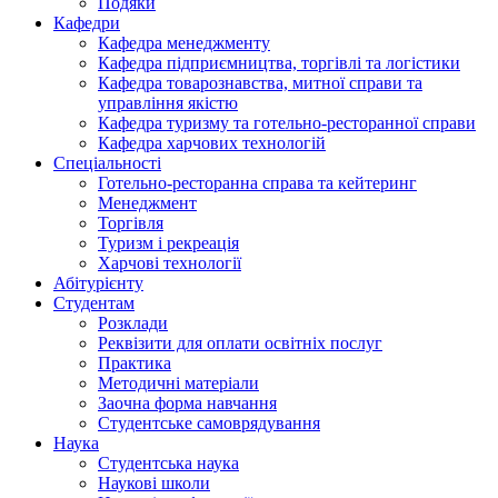
Подяки
Кафедри
Кафедра менеджменту
Кафедра підприємництва, торгівлі та логістики
Кафедра товарознавства, митної справи та
управління якістю
Кафедра туризму та готельно-ресторанної справи
Кафедра харчових технологій
Спеціальності
Готельно-ресторанна справа та кейтеринг
Менеджмент
Торгівля
Туризм і рекреація
Харчові технології
Абітурієнту
Студентам
Розклади
Реквізити для оплати освітніх послуг
Практика
Методичні матеріали
Заочна форма навчання
Студентське самоврядування
Наука
Студентська наука
Наукові школи