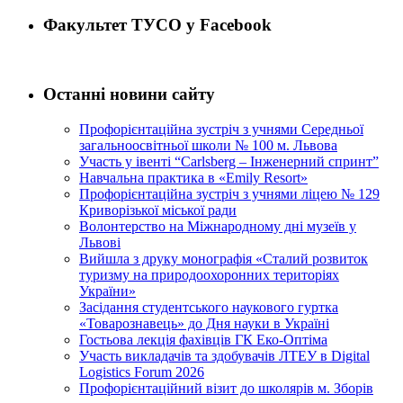
Факультет ТУСО у Facebook
Останні новини сайту
Профорієнтаційна зустріч з учнями Середньої
загальноосвітньої школи № 100 м. Львова
Участь у івенті “Carlsberg – Інженерний спринт”
Навчальна практика в «Emily Resort»
Профорієнтаційна зустріч з учнями ліцею № 129
Криворізької міської ради
Волонтерство на Міжнародному дні музеїв у
Львові
Вийшла з друку монографія «Сталий розвиток
туризму на природоохоронних територіях
України»
Засідання студентського наукового гуртка
«Товарознавець» до Дня науки в Україні
Гостьова лекція фахівців ГК Еко-Оптіма
Участь викладачів та здобувачів ЛТЕУ в Digital
Logistics Forum 2026
Профорієнтаційний візит до школярів м. Зборів