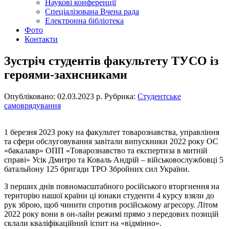
Наукові конференції
Спеціалізована Вчена рада
Електронна бібліотека
Фото
Контакти
Зустріч студентів факультету ТУСО із
героями-захисниками
Опубліковано: 02.03.2023 р.
Рубрика:
Студентське
самоврядування
1 березня 2023 року на факультет товарознавства, управління
та сфери обслуговування завітали випускники 2022 року ОС
«бакалавр» ОПП «Товарознавство та експертиза в митній
справі» Усік Дмитро та Коваль Андрій – військовослужбовці 5
батальйону 125 бригади ТРО Збройних сил України.
З перших днів повномасштабного російського вторгнення на
територію нашої країни ці юнаки студенти 4 курсу взяли до
рук зброю, щоб чинити спротив російському агресору. Літом
2022 року вони в он-лайн режимі прямо з передових позицій
склали кваліфікаційний іспит на «відмінно».