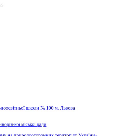
ьноосвітньої школи № 100 м. Львова
ворізької міської ради
зму на природоохоронних територіях України»