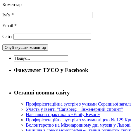
Коментар
Ім’я
*
Email
*
Сайт
Факультет ТУСО у Facebook
Останні новини сайту
Профорієнтаційна зустріч з учнями Середньої загал
Участь у івенті “Carlsberg – Інженерний спринт”
Навчальна практика в «Emily Resort»
Профорієнтаційна зустріч з учнями ліцею № 129 Кри
Волонтерство на Міжнародному дні музеїв у Львові
Вийшла з друку монографія «Сталий розвиток тури