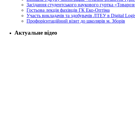
Засідання студентського наукового гуртка «Товароз
Гостьова лекція фахівців ГК Еко-Оптіма
Участь викладачів та здобувачів ЛТЕУ в Digital Logi
Профорієнтаційний візит до школярів м. Зборів
Актуальне відео