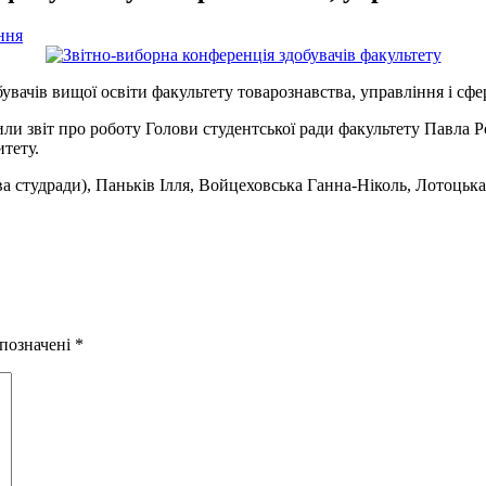
ння
бувачів вищої освіти факультету товарознавства, управління і сф
или звіт про роботу Голови студентської ради факультету Павла Р
итету.
а студради), Паньків Ілля, Войцеховська Ганна-Ніколь, Лотоцька
 позначені
*