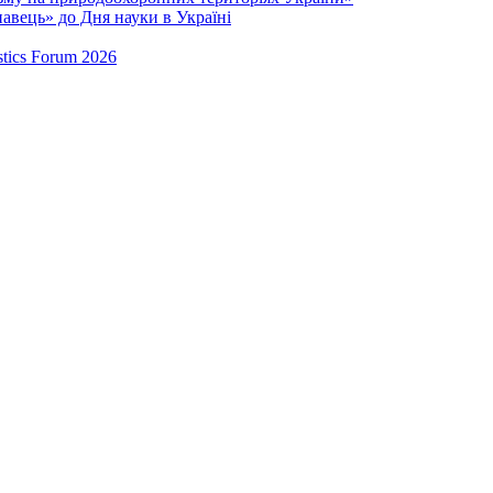
навець» до Дня науки в Україні
stics Forum 2026