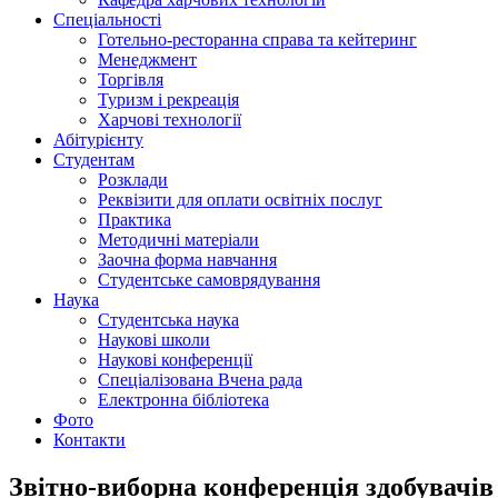
Спеціальності
Готельно-ресторанна справа та кейтеринг
Менеджмент
Торгівля
Туризм і рекреація
Харчові технології
Абітурієнту
Студентам
Розклади
Реквізити для оплати освітніх послуг
Практика
Методичні матеріали
Заочна форма навчання
Студентське самоврядування
Наука
Студентська наука
Наукові школи
Наукові конференції
Спеціалізована Вчена рада
Електронна бібліотека
Фото
Контакти
Звітно-виборна конференція здобувачів