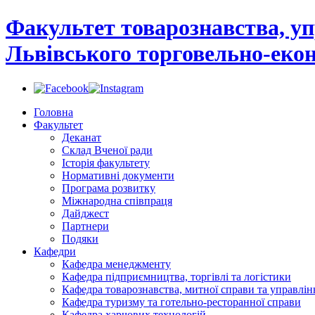
Факультет товарознавства, уп
Львівського торговельно-екон
Головна
Факультет
Деканат
Склад Вченої ради
Історія факультету
Нормативні документи
Програма розвитку
Міжнародна співпраця
Дайджест
Партнери
Подяки
Кафедри
Кафедра менеджменту
Кафедра підприємництва, торгівлі та логістики
Кафедра товарознавства, митної справи та управлін
Кафедра туризму та готельно-ресторанної справи
Кафедра харчових технологій