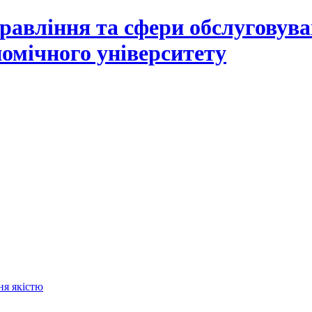
равління та сфери обслуговув
омічного університету
ня якістю