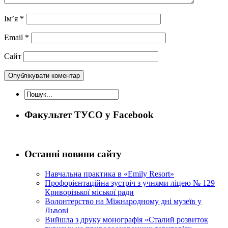
Ім’я
*
Email
*
Сайт
Факультет ТУСО у Facebook
Останні новини сайту
Навчальна практика в «Emily Resort»
Профорієнтаційна зустріч з учнями ліцею № 129
Криворізької міської ради
Волонтерство на Міжнародному дні музеїв у
Львові
Вийшла з друку монографія «Сталий розвиток