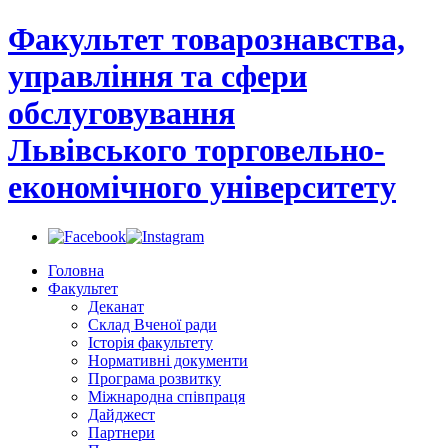
Факультет товарознавства,
управління та сфери
обслуговування
Львівського торговельно-
економічного університету
Головна
Факультет
Деканат
Склад Вченої ради
Історія факультету
Нормативні документи
Програма розвитку
Міжнародна співпраця
Дайджест
Партнери