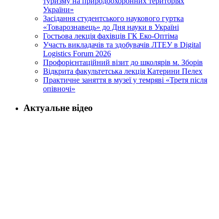
туризму на природоохоронних територіях
України»
Засідання студентського наукового гуртка
«Товарознавець» до Дня науки в Україні
Гостьова лекція фахівців ГК Еко-Оптіма
Участь викладачів та здобувачів ЛТЕУ в Digital
Logistics Forum 2026
Профорієнтаційний візит до школярів м. Зборів
Відкрита факультетська лекція Катерини Пелех
Практичне заняття в музеї у темряві «Третя після
опівночі»
Актуальне відео