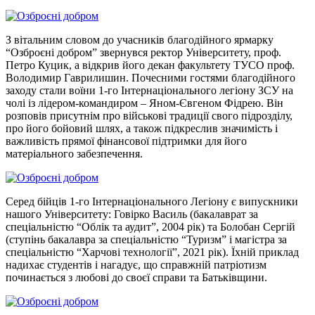
З вітальним словом до учасників благодійного ярмарку
“Озброєні добром” звернувся ректор Університету, проф.
Петро Куцик, а відкрив його декан факультету ТУСО проф.
Володимир Гаврилишин. Почесними гостями благодійного
заходу стали воїни 1-го Інтернаціонального легіону ЗСУ на
чолі із лідером-командиром – Яном-Євгеном Фідрею. Він
розповів присутнім про військові традиції свого підрозділу,
про його бойовий шлях, а також підкреслив значимість і
важливість прямої фінансової підтримки для його
матеріального забезпечення.
Серед бійців 1-го Інтернаціонального Легіону є випускники
нашого Університету: Говірко Василь (бакалаврат за
спеціальністю “Облік та аудит”, 2004 рік) та Болобан Сергій
(ступінь бакалавра за спеціальністю “Туризм” і магістра за
спеціальністю “Харчові технології”, 2021 рік). Їхній приклад
надихає студентів і нагадує, що справжній патріотизм
починається з любові до своєї справи та Батьківщини.