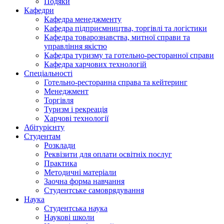
Подяки
Кафедри
Кафедра менеджменту
Кафедра підприємництва, торгівлі та логістики
Кафедра товарознавства, митної справи та
управління якістю
Кафедра туризму та готельно-ресторанної справи
Кафедра харчових технологій
Спеціальності
Готельно-ресторанна справа та кейтеринг
Менеджмент
Торгівля
Туризм і рекреація
Харчові технології
Абітурієнту
Студентам
Розклади
Реквізити для оплати освітніх послуг
Практика
Методичні матеріали
Заочна форма навчання
Студентське самоврядування
Наука
Студентська наука
Наукові школи