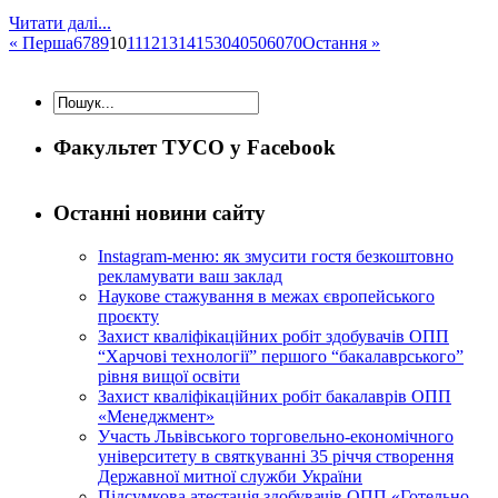
Читати далі...
« Перша
6
7
8
9
10
11
12
13
14
15
30
40
50
60
70
Остання »
Факультет ТУСО у Facebook
Останні новини сайту
Instagram-меню: як змусити гостя безкоштовно
рекламувати ваш заклад
Наукове стажування в межах європейського
проєкту
Захист кваліфікаційних робіт здобувачів ОПП
“Харчові технології” першого “бакалаврського”
рівня вищої освіти
Захист кваліфікаційних робіт бакалаврів ОПП
«Менеджмент»
Участь Львівського торговельно-економічного
університету в святкуванні 35 річчя створення
Державної митної служби України
Підсумкова атестація здобувачів ОПП «Готельно-