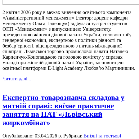
2 квітня 2026 року в межах вивчення освітнього компонента
«Адміністративний менеджмент» (лектор: доцент кафедри
менеджменту Ольга Тадеощук) відбулася зустріч студентів
ОПП «Менеджмент» з випускницею Університету,
президенткою жіночої ділової палати України, головою хабу
гендерної економіки, експерткою з політики рівності та
безбарʼєрності, віцепрезиденткою з питань міжнародної
співпраці Львівської торгово-промислової палати Наталею
Карпенчук-Конопацькою та головою комітету у справах
молоді при жіночій діловій палаті України, засновницею
освітньої платформи E-Light Academy Любовʼю Мартинишин.
Читати далі...
Експертно-товарознавча складова у
митній справі: виїзне практичне
заняття на ПАТ «Львівський
жиркомбінат»
Опубліковано: 03.04.2026 р.
Рубрика:
Виїзні та гостьові