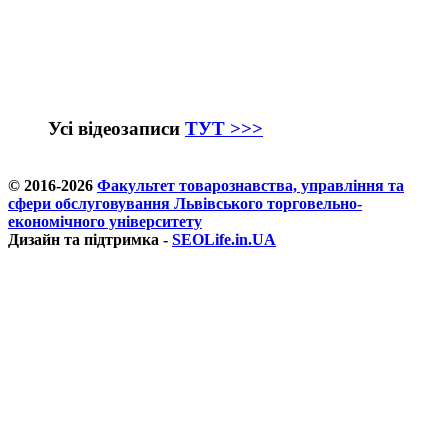
Усі відеозаписи
ТУТ >>>
© 2016-2026
Факультет товарознавства, управління та
сфери обслуговування Львівського торговельно-
економічного університету
Дизайн та підтримка -
SEOLife.in.UA