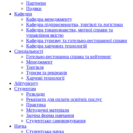
Партнери
Подяки
Кафедри
Кафедра менеджменту
Кафедра підприємництва, торгівлі та логістики
Кафедра товарознавства, митної справи та
управління якістю
Кафедра туризму та готельно-ресторанної справи
Кафедра харчових технологій
Спеціальності
Готельно-ресторанна справа та кейтеринг
Менеджмент
Торгівля
Туризм та рекреація
Харчові технології
Абітурієнту
Студентам
Розклади
Реквізити для оплати освітніх послуг
Практика
Методичні матеріали
Заочна форма навчання
Студентське самоврядування
Наука
Студентська наука