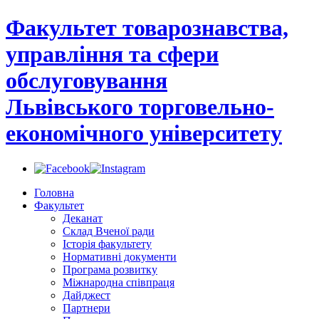
Факультет товарознавства,
управління та сфери
обслуговування
Львівського торговельно-
економічного університету
Головна
Факультет
Деканат
Склад Вченої ради
Історія факультету
Нормативні документи
Програма розвитку
Міжнародна співпраця
Дайджест
Партнери