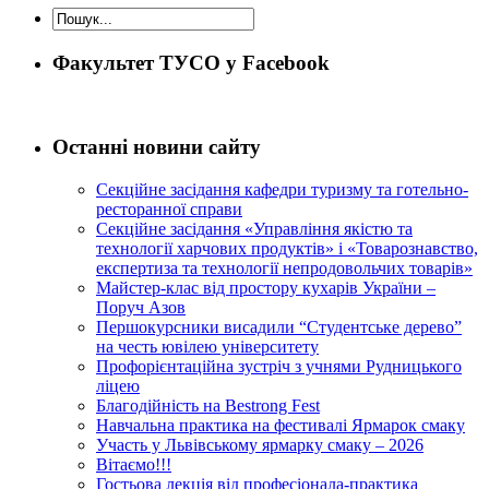
Факультет ТУСО у Facebook
Останні новини сайту
Секційне засідання кафедри туризму та готельно-
ресторанної справи
Секційне засідання «Управління якістю та
технології харчових продуктів» і «Товарознавство,
експертиза та технології непродовольчих товарів»
Майстер-клас від простору кухарів України –
Поруч Азов
Першокурсники висадили “Студентське дерево”
на честь ювілею університету
Профорієнтаційна зустріч з учнями Рудницького
ліцею
Благодійність на Bestrong Fest
Навчальна практика на фестивалі Ярмарок смаку
Участь у Львівському ярмарку смаку – 2026
Вітаємо!!!
Гостьова лекція від професіонала-практика