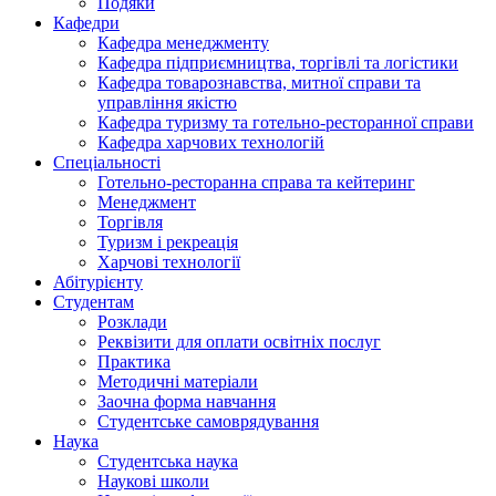
Подяки
Кафедри
Кафедра менеджменту
Кафедра підприємництва, торгівлі та логістики
Кафедра товарознавства, митної справи та
управління якістю
Кафедра туризму та готельно-ресторанної справи
Кафедра харчових технологій
Спеціальності
Готельно-ресторанна справа та кейтеринг
Менеджмент
Торгівля
Туризм і рекреація
Харчові технології
Абітурієнту
Студентам
Розклади
Реквізити для оплати освітніх послуг
Практика
Методичні матеріали
Заочна форма навчання
Студентське самоврядування
Наука
Студентська наука
Наукові школи