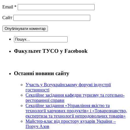
Email
*
Сайт
Факультет ТУСО у Facebook
Останні новини сайту
Участь у Всеукраїнському форумі індустрії
гостинності
Секційне засідання кафедри туризму та готельно-
ресторанної справи
Секційне засідання «Управління якістю та
технології харчових продуктів» і «Товарознавство,
експертиза та технології непродовольчих товарів»
Майстер-клас від простору кухарів України –
Поруч Азов