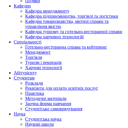
Подяки
Кафедри
Кафедра менеджменту
Кафедра підприємництва, торгівлі та логістики
Кафедра товарознавства, митної справи та
управління якістю
Кафедра туризму та готельно-ресторанної справи
Кафедра харчових технологій
Спеціальності
Готельно-ресторанна справа та кейтеринг
Менеджмент
Торгівля
Туризм і рекреація
Харчові технології
Абітурієнту
Студентам
Розклади
Реквізити для оплати освітніх послуг
Практика
Методичні матеріали
Заочна форма навчання
Студентське самоврядування
Наука
Студентська наука
Наукові школи