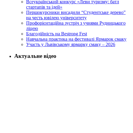
Всеукраїнський конкурс «Леви туризму: батл
стартапів та ідей»
Першокурсники висадили “Студентське дерево”
на честь ювілею університету
Профорієнтаційна зустріч з учнями Рудницького
ліцею
Благодійність на Bestrong Fest
Навчальна практика на фестивалі Ярмарок смаку
Участь у Львівському ярмарку смаку – 2026
Актуальне відео