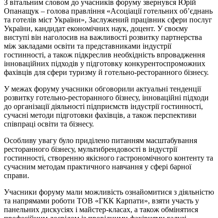
З вітальним словом до учасників форуму звернувся Юрій
Опанащук – голова правління «Асоціації готельних об’єднань
та готелів міст України», Заслужений працівник сфери послуг
України, кандидат економічних наук, доцент. У своєму
виступі він наголосив на важливості розвитку партнерства
між закладами освіти та представниками індустрії
гостинності, а також підкреслив необхідність впровадження
інноваційних підходів у підготовку конкурентоспроможних
фахівців для сфери туризму й готельно-ресторанного бізнесу.
У межах форуму учасники обговорили актуальні тенденції
розвитку готельно-ресторанного бізнесу, інноваційні підходи
до організації діяльності підприємств індустрії гостинності,
сучасні методи підготовки фахівців, а також перспективи
співпраці освіти та бізнесу.
Особливу увагу було приділено питанням масштабування
ресторанного бізнесу, мультибрендовості в індустрії
гостинності, створенню якісного гастрономічного контенту та
сучасним методам практичного навчання у сфері барної
справи.
Учасники форуму мали можливість ознайомитися з діяльністю
та напрямами роботи ТОВ «ГКК Карпати», взяти участь у
панельних дискусіях і майстер-класах, а також обмінятися