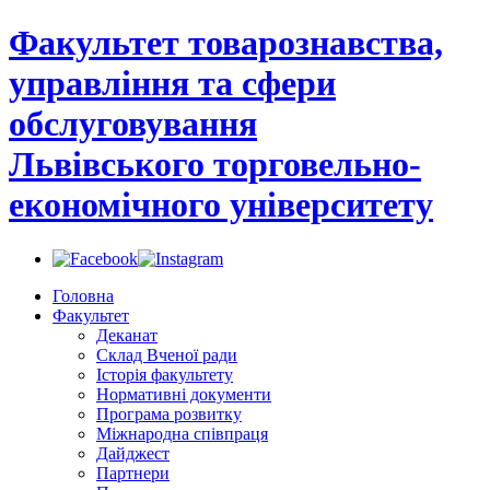
Факультет товарознавства,
управління та сфери
обслуговування
Львівського торговельно-
економічного університету
Головна
Факультет
Деканат
Склад Вченої ради
Історія факультету
Нормативні документи
Програма розвитку
Міжнародна співпраця
Дайджест
Партнери