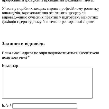
професійним досвідом із провідними фахівцями галузі.
Участь у подібних заходах сприяє професійному розвитку
викладачів, вдосконаленню освітнього процесу та
впровадженню сучасних практик у підготовку майбутніх
фахівців сфери туризму й готельно-ресторанної справи.
Залишити відповідь
Ваша e-mail адреса не оприлюднюватиметься.
Обов’язкові
поля позначені
*
Коментар
Ім’я
*