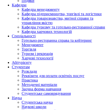
Подяки
Кафедри
Кафедра менеджменту
Кафедра підприємництва, торгівлі та логістики
Кафедра товарознавства, митної справи та
управління якістю
Кафедра туризму та готельно-ресторанної справи
Кафедра харчових технологій
Спеціальності
Готельно-ресторанна справа та кейтеринг
Менеджмент
Торгівля
Туризм і рекреація
Харчові технології
Абітурієнту
Студентам
Розклади
Реквізити для оплати освітніх послуг
Практика
Методичні матеріали
Заочна форма навчання
Студентське самоврядування
Наука
Студентська наука
Наукові школи