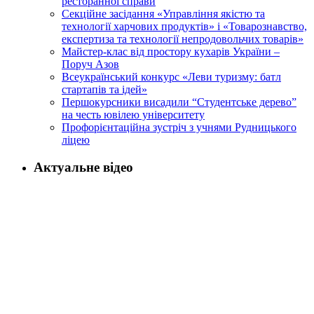
ресторанної справи
Секційне засідання «Управління якістю та
технології харчових продуктів» і «Товарознавство,
експертиза та технології непродовольчих товарів»
Майстер-клас від простору кухарів України –
Поруч Азов
Всеукраїнський конкурс «Леви туризму: батл
стартапів та ідей»
Першокурсники висадили “Студентське дерево”
на честь ювілею університету
Профорієнтаційна зустріч з учнями Рудницького
ліцею
Актуальне відео