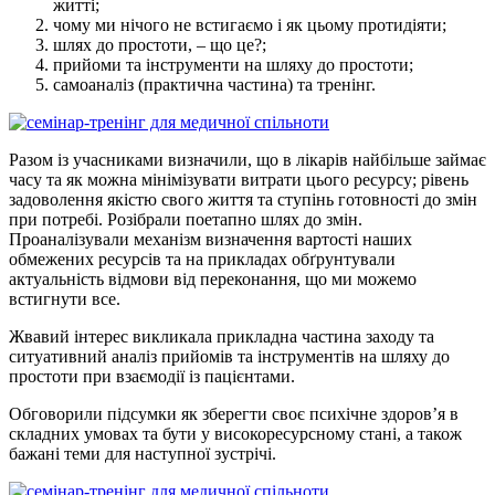
житті;
чому ми нічого не встигаємо і як цьому протидіяти;
шлях до простоти, – що це?;
прийоми та інструменти на шляху до простоти;
самоаналіз (практична частина) та тренінг.
Разом із учасниками визначили, що в лікарів найбільше займає
часу та як можна мінімізувати витрати цього ресурсу; рівень
задоволення якістю свого життя та ступінь готовності до змін
при потребі. Розібрали поетапно шлях до змін.
Проаналізували механізм визначення вартості наших
обмежених ресурсів та на прикладах обґрунтували
актуальність відмови від переконання, що ми можемо
встигнути все.
Жвавий інтерес викликала прикладна частина заходу та
ситуативний аналіз прийомів та інструментів на шляху до
простоти при взаємодії із пацієнтами.
Обговорили підсумки як зберегти своє психічне здоров’я в
складних умовах та бути у високоресурсному стані, а також
бажані теми для наступної зустрічі.