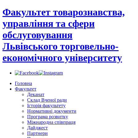
Факультет товарознавства,
управління та сфери
обслуговування
Львівського торговельно-
економічного університету
Головна
Факультет
Деканат
Склад Вченої ради
Історія факультету
Нормативні документи
Програма розвитку
Міжнародна співпраця
Дайджест
Партнери