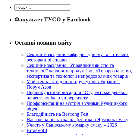
Факультет ТУСО у Facebook
Останні новини сайту
Секційне засідання кафедри туризму та готельно-
ресторанної справи
Секційне засідання «Управління якістю та
технології харчових продуктів» і «Товарознавство,
експертиза та технології непродовольчих товарів»
Майстер-клас від простору кухарів України –
Поруч Азов
Першокурсники висадили “Студентське дерево”
на честь ювілею університету
Профорієнтаційна зустріч з учнями Рудницького
ліцею
Благодійність на Bestrong Fest
Навчальна практика на фестивалі Ярмарок смаку
Участь у Львівському ярмарку смаку – 2026
Вітаємо!!!