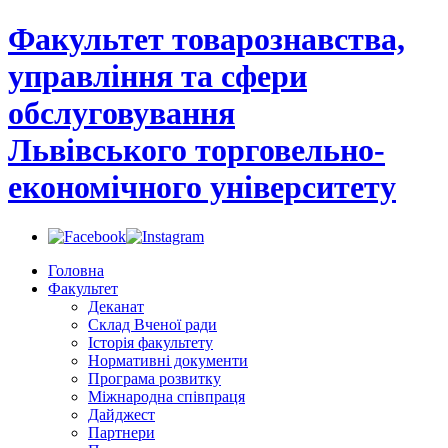
Факультет товарознавства,
управління та сфери
обслуговування
Львівського торговельно-
економічного університету
Головна
Факультет
Деканат
Склад Вченої ради
Історія факультету
Нормативні документи
Програма розвитку
Міжнародна співпраця
Дайджест
Партнери