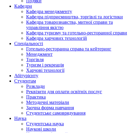
Подяки
Кафедри
Кафедра менеджменту
Кафедра підприємництва, торгівлі та логістики
Кафедра товарознавства, митної справи та
управління якістю
Кафедра туризму та готельно-ресторанної справи
Кафедра харчових технологій
Спеціальності
Готельно-ресторанна справа та кейтеринг
Менеджмент
Торгівля
Туризм і рекреація
Харчові технології
Абітурієнту
Студентам
Розклади
Реквізити для оплати освітніх послуг
Практика
Методичні матеріали
Заочна форма навчання
Студентське самоврядування
Наука
Студентська наука
Наукові школи