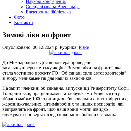
Наукові конференції
Спеціалізована Вчена рада
Електронна бібліотека
Фото
Контакти
Зимові ліки на фронт
Опубліковано: 06.12.2024 р.
Рубрика:
Різне
До Міжнародного Дня волонтера проведено
загальноуніверситетську акцію “Зимові ліки на фронт”, яка
стала частиною проєкту ГО “Об’єднані сили автоволонтерів”
зі збору медикаментів для наших захисників.
На запит членкині об’єднання, випускниці Університету Софії
Топорницької, працівниками та здобувачами Університету
зібрано майже 1000 одиниць знеболювальних, противірусних,
жарознижувальних, антимікробних та інших препаратів, які
відправлять на фронт, щоб наші воїни могли швидко
одужувати і повертатися до виконання бойових завдань.